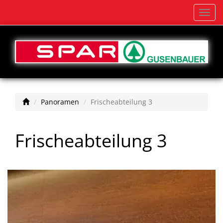
Navi
einb
Panoramen
Frischeabteilung 3
Frischeabteilung 3